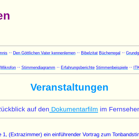
en
··
··
··
mnis
Den Göttlichen Vater kennenlernen
Bibelzitat
Bücherregal
Grundg
·
··
··
··
Mikrofon
Stimmendiagramm
Erfahrungsberichte
Stimmenbeispiele
IT
Veranstaltungen
ückblick auf den
Dokumentarfilm
im Fernsehe
sse 1, (Extrazimmer) ein einführender Vortrag zum Tonband