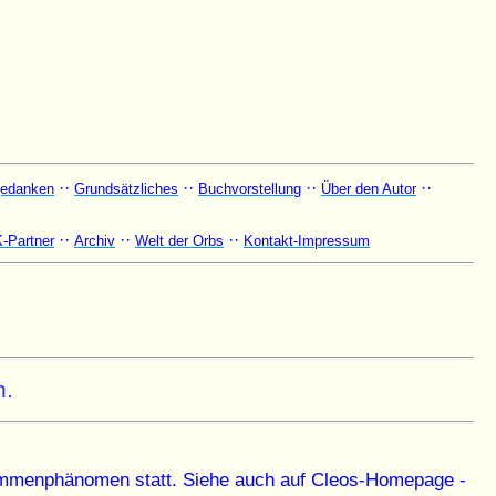
··
··
··
··
edanken
Grundsätzliches
Buchvorstellung
Über den Autor
··
··
··
K-Partner
Archiv
Welt der Orbs
Kontakt-Impressum
n.
stimmenphänomen statt. Siehe auch auf Cleos-Homepage -