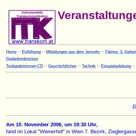
Veranstaltung
··
··
··
Home
Einführung
Mitteilungen aus dem Jenseits
Fatima: 3. Gehei
Gedankenbrücken
··
··
··
·
Tonbandstimmen-CD
Geschichtliches
Technik
Einspielanleitung
R
Am 10. November 2006, um 19:30 Uhr,
fand im Lokal "Wienerhof" in Wien 7. Bezirk, Zieglerga